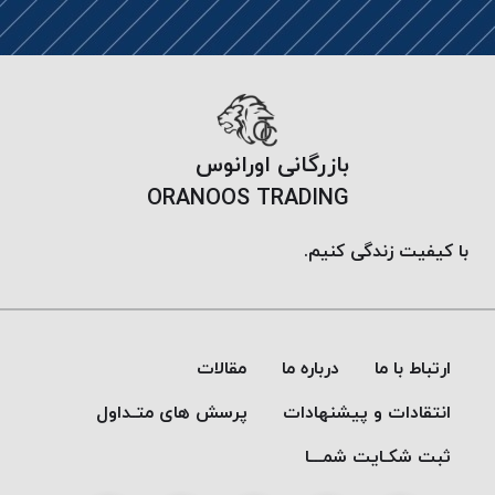
موم
خورده
کُرد
KORD
نخ
بافت
بازرگانی اورانوس
موم
ORANOOS TRADING
خورده
امگا
با کیفیت زندگی کنیم.
OMEGA
نخ بافت
موم
خورده
ارتباط با ما
درباره ما
مقالات
میلانو
MILANO
انتقادات و پیشنهادات
پرسش های متـداول
نخ
ثبت شکـایت شمـــا
بافت
موم