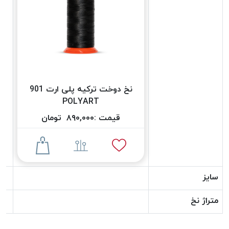
دوخت
کومو
COMO
نخ
دوخت
دلتا
نخ دوخت ترکیه پلی ارت 901
DELTA
POLYART
نخ
دوخت
قیمت :
۸۹۰,۰۰۰
تومان
اکو
E.K.O
نخ
بافت
سایز
موم
خورده
متراژ نخ
نخ
بافت