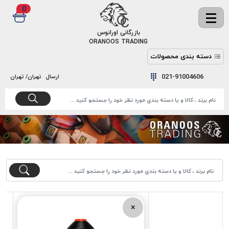
0
✖
بازرگانی اورانوس
ORANOOS TRADING
دسته بندی محصولات
نخ
نخ
021-91004606
ارسال
تهران/ تهران
دوخت
رنگ و
واکس
نخ دوخت
اکوسپون
پرایمر
EKOSPUNE
چسب
نخ دوخت
پلی آرت
بند
POLYART
کفش
نخ
ملزومات
دوخت
گاردا
قدک
×
GARDA
نخ