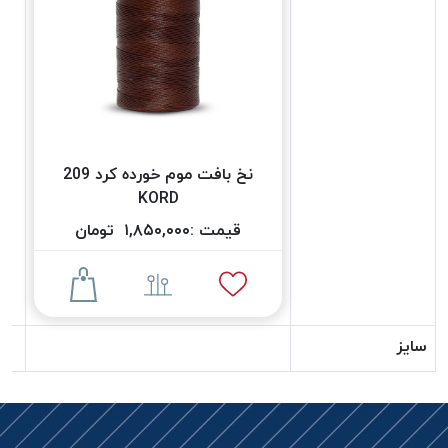
دوخت
کومو
COMO
نخ
دوخت
دلتا
نخ بافت موم خورده کرد 209
DELTA
KORD
نخ
دوخت
قیمت :
۱,۸۵۰,۰۰۰
تومان
اکو
E.K.O
نخ
بافت
سایز
موم
خورده
نخ
بافت