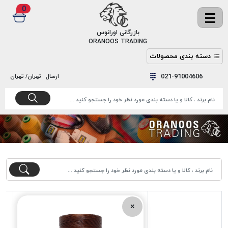
0
✖
بازرگانی اورانوس
ORANOOS TRADING
دسته بندی محصولات
نخ
نخ
021-91004606
ارسال
تهران/ تهران
دوخت
رنگ و
واکس
نخ دوخت
اکوسپون
پرایمر
EKOSPUNE
چسب
نخ دوخت
پلی آرت
بند
POLYART
کفش
نخ
ملزومات
دوخت
گاردا
قدک
×
GARDA
نخ