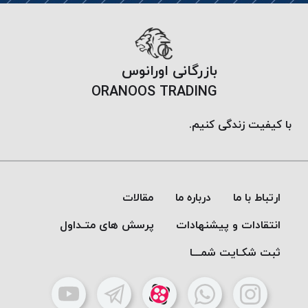
موم
خورده
کُرد
KORD
بازرگانی اورانوس
نخ
ORANOOS TRADING
بافت
موم
با کیفیت زندگی کنیم.
خورده
امگا
OMEGA
نخ بافت
ارتباط با ما
درباره ما
مقالات
موم
خورده
انتقادات و پیشنهادات
پرسش های متـداول
میلانو
ثبت شکـایت شمـــا
MILANO
نخ
بافت
موم