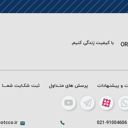
با کیفیت زندگی کنیم.
OR
ات و پیشنهادات
پرسش های متـداول
ثبت شکـایت شمـــا
otcco.ir
021-91004606