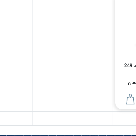
نخ بافت موم خورده کرد 249
ان