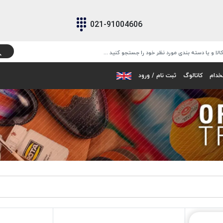
021-91004606
خدام
کاتالوگ
ثبت نام / ورود