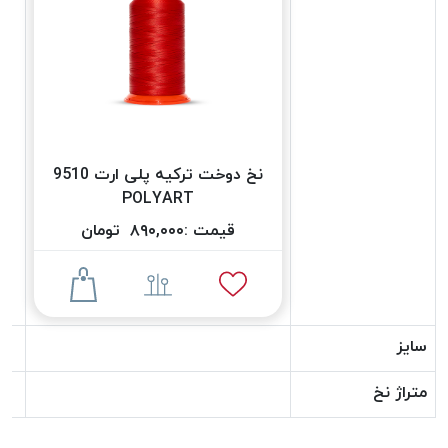
دوخت
کومو
COMO
نخ
دوخت
دلتا
نخ دوخت ترکیه پلی ارت 9510
DELTA
POLYART
نخ
دوخت
قیمت :
۸۹۰,۰۰۰
تومان
اکو
E.K.O
نخ
بافت
سایز
موم
خورده
متراژ نخ
نخ
بافت