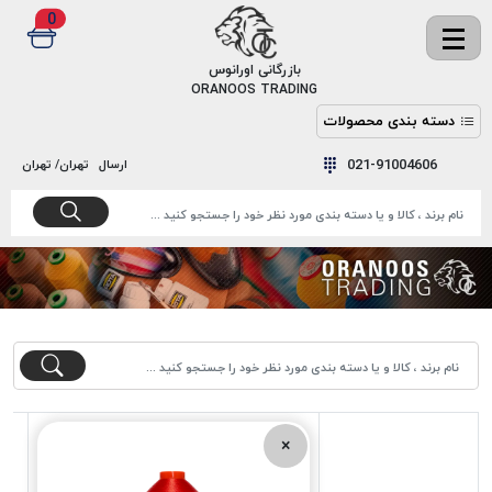
0
✖
بازرگانی اورانوس
ORANOOS TRADING
دسته بندی محصولات
نخ
نخ
021-91004606
ارسال
تهران/ تهران
دوخت
رنگ و
واکس
نخ دوخت
اکوسپون
پرایمر
EKOSPUNE
چسب
نخ دوخت
پلی آرت
بند
POLYART
کفش
نخ
ملزومات
دوخت
گاردا
قدک
×
GARDA
نخ