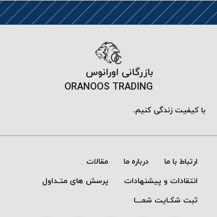
موم
خورده
کُرد
KORD
نخ
بافت
بازرگانی اورانوس
موم
ORANOOS TRADING
خورده
امگا
با کیفیت زندگی کنیم.
OMEGA
نخ بافت
موم
خورده
ارتباط با ما
درباره ما
مقالات
میلانو
MILANO
انتقادات و پیشنهادات
پرسش های متـداول
نخ
ثبت شکـایت شمـــا
بافت
موم