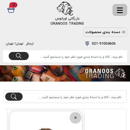
0
✖
بازرگانی اورانوس
ORANOOS TRADING
دسته بندی محصولات
نخ
نخ
021-91004606
ارسال
تهران/ تهران
دوخت
رنگ و
واکس
نخ دوخت
اکوسپون
پرایمر
EKOSPUNE
چسب
نخ دوخت
پلی آرت
بند
POLYART
کفش
نخ
ملزومات
دوخت
گاردا
قدک
×
GARDA
نخ