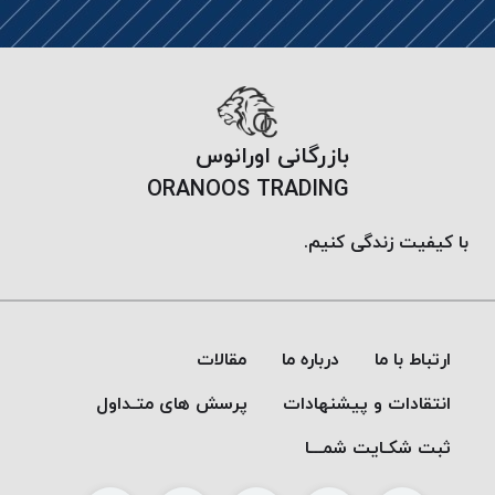
موم
خورده
کُرد
KORD
نخ
بازرگانی اورانوس
بافت
موم
ORANOOS TRADING
خورده
امگا
با کیفیت زندگی کنیم.
OMEGA
نخ بافت
موم
خورده
ارتباط با ما
درباره ما
مقالات
میلانو
انتقادات و پیشنهادات
پرسش های متـداول
MILANO
نخ
ثبت شکـایت شمـــا
بافت
موم