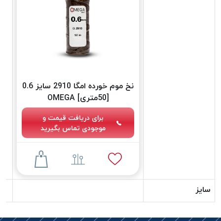
دوخت
کومو
COMO
نخ
دوخت
دلتا
نخ موم خورده امگا 2910 سایز 0.6
DELTA
[50متری] OMEGA
نخ
دوخت
برای دریافت قیمت و
اکو
موجودی تماس بگیرید
E.K.O
نخ
بافت
موم
خورده
سایز
نخ
بافت