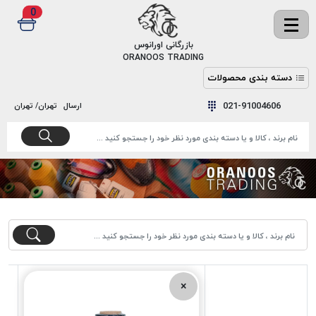
0
✖
بازرگانی اورانوس
ORANOOS TRADING
دسته بندی محصولات
نخ
نخ
021-91004606
ارسال
تهران/ تهران
دوخت
رنگ و
واکس
نخ دوخت
اکوسپون
پرایمر
EKOSPUNE
چسب
نخ دوخت
پلی آرت
بند
POLYART
کفش
نخ
ملزومات
دوخت
گاردا
قدک
×
GARDA
نخ