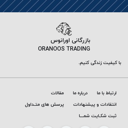
موم
خورده
کُرد
KORD
نخ
بازرگانی اورانوس
بافت
موم
ORANOOS TRADING
خورده
امگا
با کیفیت زندگی کنیم.
OMEGA
نخ بافت
موم
خورده
ارتباط با ما
درباره ما
مقالات
میلانو
انتقادات و پیشنهادات
پرسش های متـداول
MILANO
نخ
ثبت شکـایت شمـــا
بافت
موم