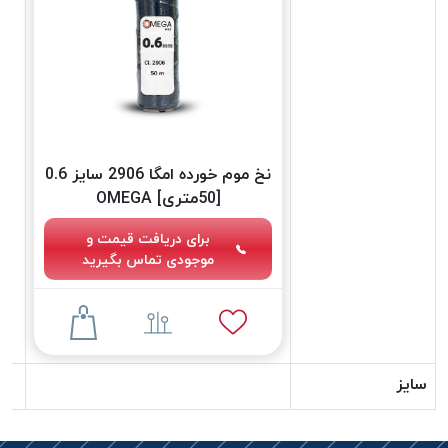
دوخت
کومو
COMO
نخ
دوخت
دلتا
نخ موم خورده امگا 2906 سایز 0.6
DELTA
[50متری] OMEGA
نخ
دوخت
برای دریافت قیمت و
اکو
موجودی تماس بگیرید
E.K.O
نخ
بافت
موم
خورده
سایز
نخ
بافت