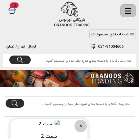
0
✖
بازرگانی اورانوس
ORANOOS TRADING
دسته بندی محصولات
نخ
نخ
021-91004606
ارسال
تهران/ تهران
دوخت
رنگ و
واکس
نخ دوخت
اکوسپون
پرایمر
EKOSPUNE
چسب
نخ دوخت
پلی آرت
بند
POLYART
کفش
نخ
ملزومات
دوخت
گاردا
قدک
×
GARDA
تست 2
نخ