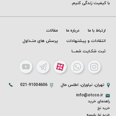
موم
با کیفیت زندگی کنیم.
خورده
کُرد
KORD
نخ
ارتباط با ما
درباره ما
مقالات
بافت
انتقادات و پیشنهادات
پرسش های متـداول
موم
خورده
ثبت شکـایت شمـــا
امگا
OMEGA
نخ بافت
موم
خورده
تهران، نیاوران، اطلس مال
021-91004606
میلانو
info@otcco.ir
MILANO
راهنمای خرید
نخ
خرید نخ
بافت
خرید نخ پلیسه
موم