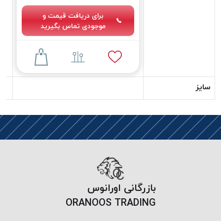
دوخت
برای دریافت قیمت و
کومو
موجودی تماس بگیرید
COMO
نخ
دوخت
دلتا
سایز
DELTA
نخ
دوخت
اکو
E.K.O
نخ
بافت
موم
بازرگانی اورانوس
خورده
نخ
ORANOOS TRADING
بافت