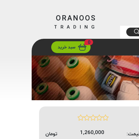
ORANOOS
TRADING
0
ارسال
تهران/ تهران
سبد خرید
1,260,000
یمت:
تومان