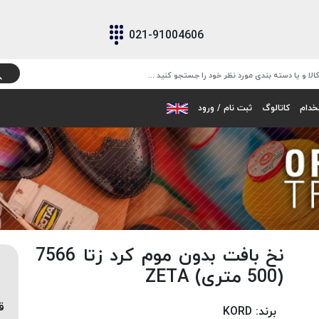
021-91004606
خدام
کاتالوگ
ثبت نام / ورود
نخ بافت بدون موم کرد زتا 7566
(500 متری) ZETA
ق
برند:
KORD