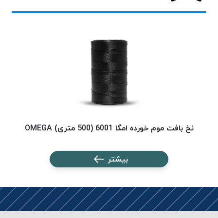
پلاس
PPLUS
نخ
توری
پلیسه
بتا
KORD
BETA
دوک
های
نخ بافت موم خورده امگا 6001 (500 متری) OMEGA
نخ ب
متراژ
پایین
بیشتر
امگا
OMEGA
ونتو
VENTO
پارما