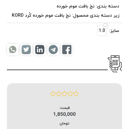
موم
دسته بندی:
نخ بافت موم خورده
خورده
زیر دسته بندی محصول:
نخ بافت موم خورده کُرد KORD
کُرد
KORD
سایز:
1.0
نخ
بافت
موم
خورده
امگا
OMEGA
نخ بافت
موم
خورده
میلانو
MILANO
قیمت:
1,850,000
نخ
بافت
تومان
موم