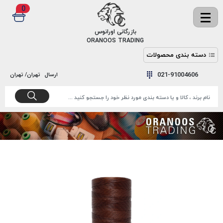
0
✖
بازرگانی اورانوس
ORANOOS TRADING
دسته بندی محصولات
نخ
نخ
021-91004606
ارسال
تهران/ تهران
دوخت
رنگ و
واکس
نخ دوخت
اکوسپون
پرایمر
EKOSPUNE
چسب
نخ دوخت
پلی آرت
بند
POLYART
کفش
نخ
ملزومات
دوخت
گاردا
قدک
GARDA
نخ