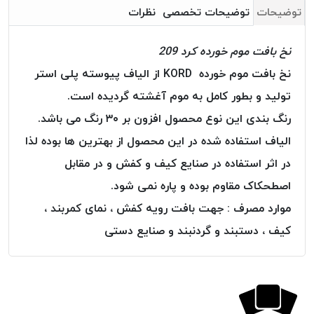
بافت
توضیحات
توضیحات تخصصی
نظرات
بدون
موم
نخ بافت موم خورده کرد 209
کُرد
نخ بافت موم خورده KORD از الیاف پیوسته پلی استر
KORD
تولید و بطور کامل به موم آغشته گردیده است.
نخ
توری
رنگ بندی این نوع محصول افزون بر ۳۰ رنگ می باشد.
پلیسه
الیاف استفاده شده در این محصول از بهترین ها بوده لذا
نخ
در اثر استفاده در صنایع کیف و کفش و در مقابل
توری
پلیسه
اصطحکاک مقاوم بوده و پاره نمی شود.
کرد
موارد مصرف : جهت بافت رویه کفش ، نمای کمربند ،
KORD
کیف ، دستبند و گردنبند و صنایع دستی
OMEGA
نخ
توری
پلیسه
پی