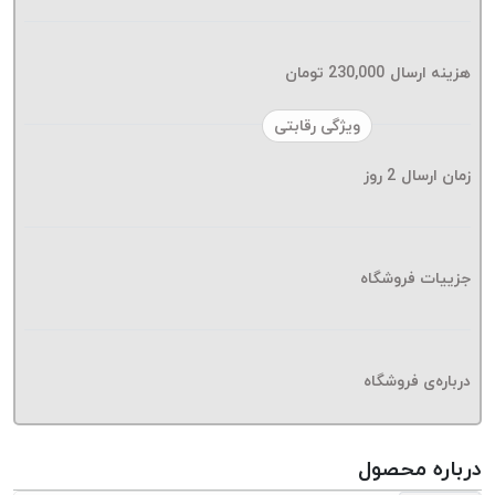
موم پی
پلاس
PPLUS
هزینه ارسال
230,000
تومان
نخ
ویژگی رقابتی
بافت
بدون
زمان ارسال
2
روز
موم
زتا
KORD
ZETA
جزییات فروشگاه
نخ
بافت
بدون
درباره‌ی فروشگاه
موم
امگا
OMEGA
درباره محصول
نخ