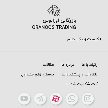
PARMA
نخ
دستبندی
بازرگانی اورانوس
DOVE
ORANOOS TRADING
نخ گلدوزی
FILKRISTAL
با کیفیت زندگی کنیم.
نخ
نسوز
Meta-
Aramid
ارتباط با ما
درباره ما
مقالات
&
Para-
انتقادات و پیشنهادات
پرسش های متـداول
Aramid
ثبت شکـایت شمـــا