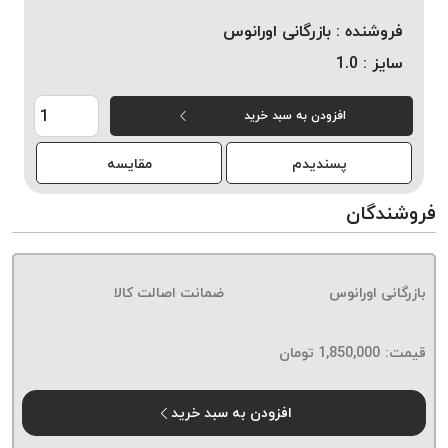
خورده
فروشنده :
بازرگانی اورانوس
لیمکس
سایز :
1.0
LIMAX
نخ
افزودن به سبد خرید
بافت
موم
پسندیدم
مقایسه
خورده
تریشه
فروشندگان
امگا
OMEGA
نخ
بازرگانی اورانوس
ضمانت اصالت کالا
بافت
بدون
قیمت:
1,850,000
تومان
موم
نخ
بافت
افزودن به سبد خرید
بدون