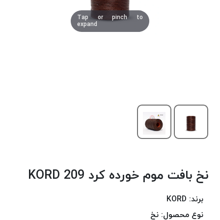
دوخت
Tap or pinch to
کومو
expand
COMO
نخ
دوخت
دلتا
DELTA
نخ
دوخت
اکو
E.K.O
نخ
بافت
نخ بافت موم خورده کرد 209 KORD
موم
خورده
نخ
برند:
KORD
بافت
نوع محصول:
نخ