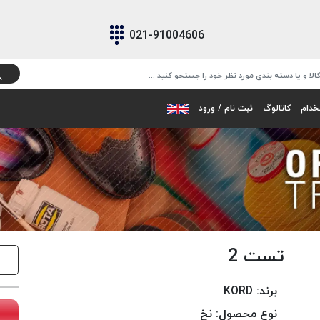
021-91004606
خدام
کاتالوگ
ثبت نام / ورود
تست 2
برند:
KORD
نوع محصول:
نخ